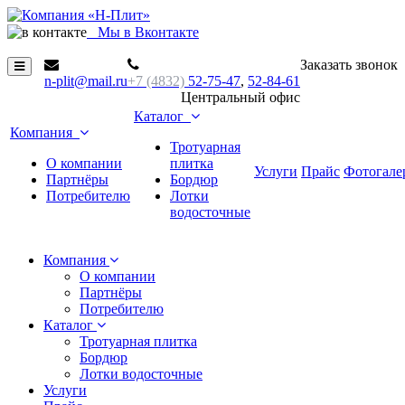
М
ы в Вконтакте
Заказать звонок
n-plit@mail.ru
+7 (4832)
52-75-47
,
52-84-61
Центральный офис
Каталог
Компания
Тротуарная
О компании
плитка
Услуги
Прайс
Фотогале
Партнёры
Бордюр
Потребителю
Лотки
водосточные
Компания
О компании
Партнёры
Потребителю
Каталог
Тротуарная плитка
Бордюр
Лотки водосточные
Услуги