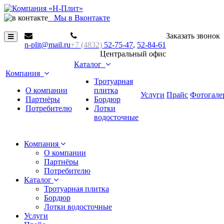
М
ы в Вконтакте
Заказать звонок
n-plit@mail.ru
+7 (4832)
52-75-47
,
52-84-61
Центральный офис
Каталог
Компания
Тротуарная
О компании
плитка
Услуги
Прайс
Фотогале
Партнёры
Бордюр
Потребителю
Лотки
водосточные
Компания
О компании
Партнёры
Потребителю
Каталог
Тротуарная плитка
Бордюр
Лотки водосточные
Услуги