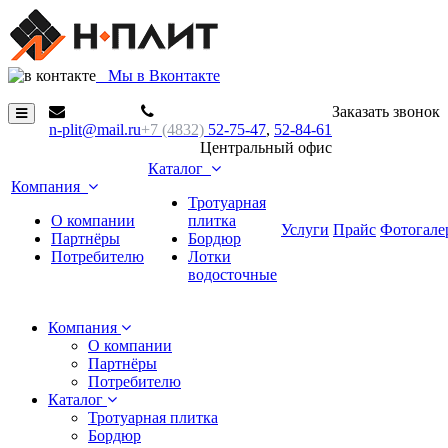
М
ы в Вконтакте
Заказать звонок
n-plit@mail.ru
+7 (4832)
52-75-47
,
52-84-61
Центральный офис
Каталог
Компания
Тротуарная
О компании
плитка
Услуги
Прайс
Фотогале
Партнёры
Бордюр
Потребителю
Лотки
водосточные
Компания
О компании
Партнёры
Потребителю
Каталог
Тротуарная плитка
Бордюр