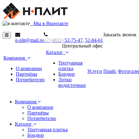
М
ы в Вконтакте
Заказать звонок
n-plit@mail.ru
+7 (4832)
52-75-47
,
52-84-61
Центральный офис
Каталог
Компания
Тротуарная
О компании
плитка
Услуги
Прайс
Фотогале
Партнёры
Бордюр
Потребителю
Лотки
водосточные
Компания
О компании
Партнёры
Потребителю
Каталог
Тротуарная плитка
Бордюр